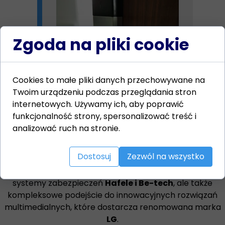
Zgoda na pliki cookie
Cookies to małe pliki danych przechowywane na
Twoim urządzeniu podczas przeglądania stron
internetowych. Używamy ich, aby poprawić
funkcjonalność strony, spersonalizować treść i
analizować ruch na stronie.
Dostosuj
Zezwól na wszystko
Naszym celem jest stać się wiodącym dostawcą dla
hoteli i pensjonatów, oferując nie tylko nowoczesne
systemy zabezpieczeń
Hafele i Be-tech
, ale także
kompleksowe podejście do innowacyjnych rozwiązań
multimedialnych, które dostarcza renomowana marka
LG
.