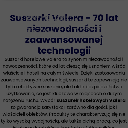
Suszarki Valera - 70 lat
<!-- Google tag (gtag.js) --> <script async
src="https://www.googletagmanager.com/gtag/js?id=G-
R93RYHFBJH"></script> <script> window.dataLayer =
niezawodności i
window.dataLayer || []; function gtag()
{dataLayer.push(arguments);} gtag('js', new Date()); gtag('config',
'G-R93RYHFBJH'); </script>
zaawansowanej
technologii
Suszarki hotelowe Valera to synonim niezawodności i
nowoczesności, które od lat cieszą się uznaniem wśród
właścicieli hoteli na całym świecie. Dzięki zastosowaniu
zaawansowanych technologii, suszarki te zapewniają nie
tylko efektywne suszenie, ale także bezpieczeństwo
użytkowania, co jest kluczowe w miejscach o dużym
natężeniu ruchu. Wybór
suszarek hotelowych Valera
to gwarancja satysfakcji zarówno dla gości, jak i
właścicieli obiektów. Produkty te charakteryzują się nie
tylko wysoką wydajnością, ale także cichą pracą, co jest
istotne w kontekście komfortu użytkowników.