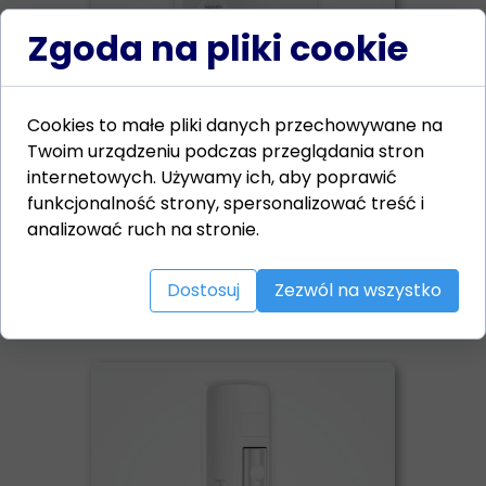
Zgoda na pliki cookie
Cookies to małe pliki danych przechowywane na
Twoim urządzeniu podczas przeglądania stron
Suszarka Valera ścienna
Handy 1500W
internetowych. Używamy ich, aby poprawić
Silnik LONG LIFE
funkcjonalność strony, spersonalizować treść i
Automatyczny sensor On/Off
analizować ruch na stronie.
Czasowy wyłącznik
Atest IP23
Dostosuj
Zezwól na wszystko
Kolor : biały